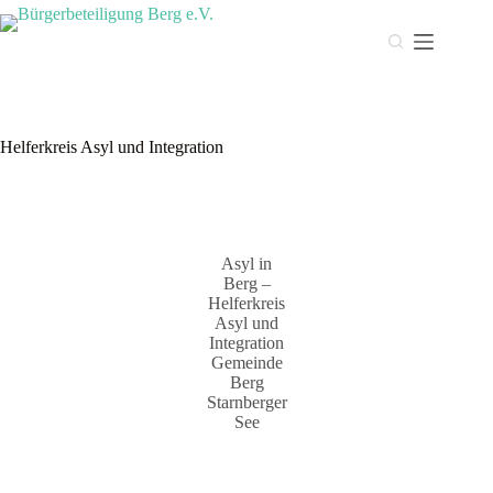
Zum
Inhalt
springen
Helferkreis Asyl und Integration
Asyl in
Berg –
Helferkreis
Asyl und
Integration
Gemeinde
Berg
Starnberger
See